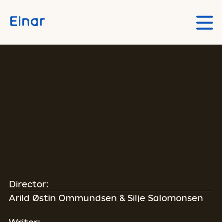
Skip to main content
Einar
Director:
Arild Østin Ommundsen & Silje Salomonsen